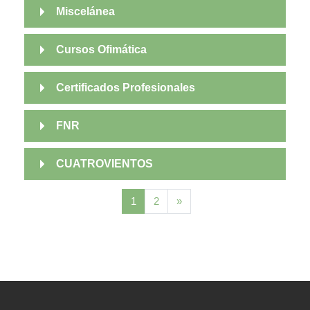
Miscelánea
Cursos Ofimática
Certificados Profesionales
FNR
CUATROVIENTOS
(oraingoa)
Hurrengo orria
1
2
»