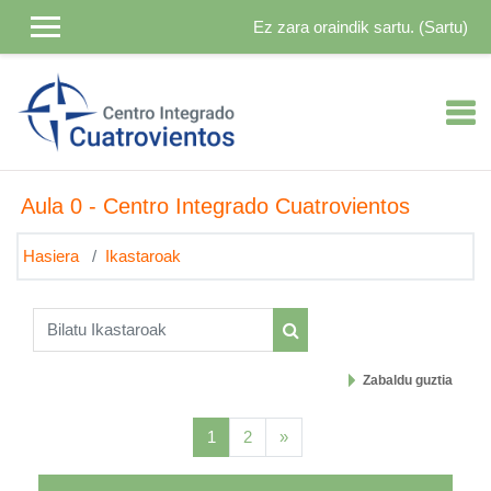
Joan eduki nagusira zuzenean
Ez zara oraindik sartu. (
Sartu
)
Aula 0 - Centro Integrado Cuatrovientos
Hasiera
Ikastaroak
Bilatu Ikastaroak
Bilatu Ikastaroak
Zabaldu guztia
(oraingoa)
Hurrengo orria
1
2
»