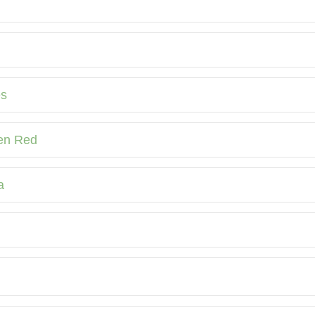
es
 en Red
a