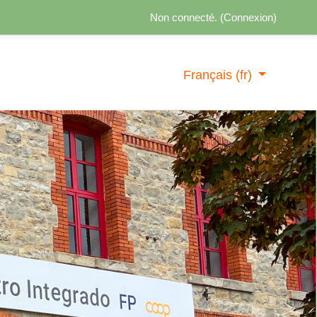
Non connecté. (
Connexion
)
Français ‎(fr)‎